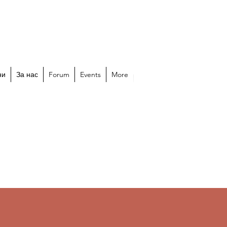
ИТЕ КИНОСАЛОНИ
43
ни
За нас
Forum
Events
More
board@bulgarian