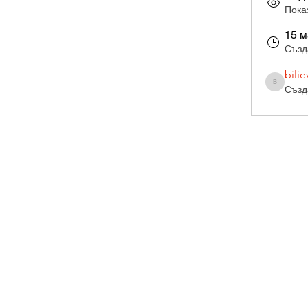
Пока
15 м
Създ
bilie
Създ
biliev8
Subscribe Form