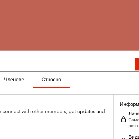
Членове
Относно
Информ
 connect with other members, get updates and 
Лич
Само
разг
Вид