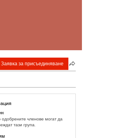
Заявка за присъединяване
ация
ен
 одобрените членове могат да
леждат тази група.
им