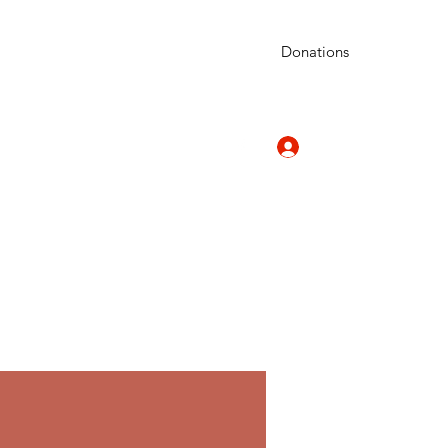
Donations
Вход
cinemas.com
+359 899 822 887