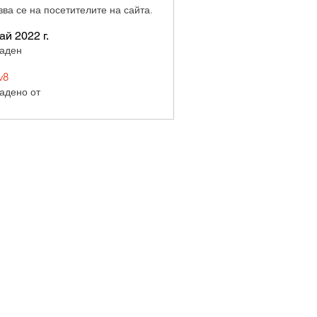
зва се на посетителите на сайта.
ай 2022 г.
аден
v8
адено от