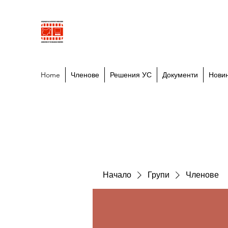
АСОЦИАЦИЯ НА БЪЛГАРСК
Сдружение с нестопанска цел, ЕИК 2058935
Home
Членове
Решения УС
Документи
Нови
Начало
Групи
Членове