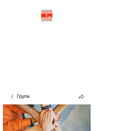
АСОЦИАЦИЯ НА
БЪЛГАРСКИТЕ
КИНОСАЛОНИ
Сдружение с нестопанска
цел, ЕИК
205893543
Групи